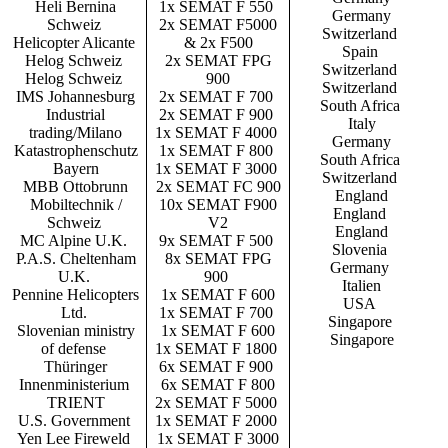
Heli Bernina
1x SEMAT F 550
Germany
Schweiz
2x SEMAT F5000
Switzerland
Helicopter Alicante
& 2x F500
Spain
Helog Schweiz
2x SEMAT FPG
Switzerland
Helog Schweiz
900
Switzerland
IMS Johannesburg
2x SEMAT F 700
South Africa
Industrial
2x SEMAT F 900
Italy
trading/Milano
1x SEMAT F 4000
Germany
Katastrophenschutz
1x SEMAT F 800
South Africa
Bayern
1x SEMAT F 3000
Switzerland
MBB Ottobrunn
2x SEMAT FC 900
England
Mobiltechnik /
10x SEMAT F900
England
Schweiz
V2
England
MC Alpine U.K.
9x SEMAT F 500
Slovenia
P.A.S. Cheltenham
8x SEMAT FPG
Germany
U.K.
900
Italien
Pennine Helicopters
1x SEMAT F 600
USA
Ltd.
1x SEMAT F 700
Singapore
Slovenian ministry
1x SEMAT F 600
Singapore
of defense
1x SEMAT F 1800
Thüringer
6x SEMAT F 900
Innenministerium
6x SEMAT F 800
TRIENT
2x SEMAT F 5000
U.S. Government
1x SEMAT F 2000
Yen Lee Fireweld
1x SEMAT F 3000