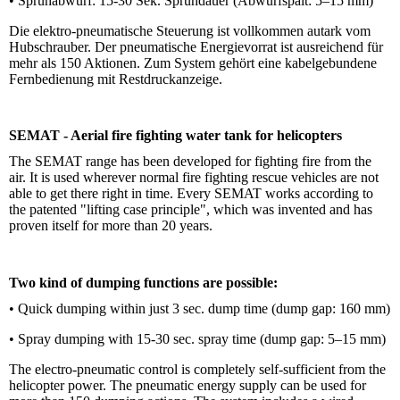
• Sprühabwurf: 15-30 Sek. Sprühdauer (Abwurfspalt: 5–15 mm)
Die elektro-pneumatische Steuerung ist vollkommen autark vom
Hubschrauber. Der pneumatische Energievorrat ist ausreichend für
mehr als 150 Aktionen. Zum System gehört eine kabelgebundene
Fernbedienung mit Restdruckanzeige.
SEMAT - Aerial fire fighting water tank for helicopters
The SEMAT range has been developed for fighting fire from the
air. It is used wherever normal fire fighting rescue vehicles are not
able to get there right in time. Every SEMAT works according to
the patented "lifting case principle", which was invented and has
proven itself for more than 20 years.
Two kind of dumping functions are possible:
• Quick dumping within just 3 sec. dump time (dump gap: 160 mm)
• Spray dumping with 15-30 sec. spray time (dump gap: 5–15 mm)
The electro-pneumatic control is completely self-sufficient from the
helicopter power. The pneumatic energy supply can be used for