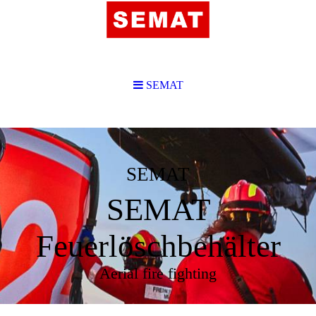
SEMAT
SEMAT
SEMAT
Feuerlöschbehälter
Aerial fire fighting